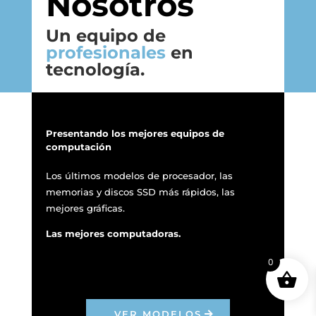
Nosotros
Un equipo de
profesionales
en
tecnología.
Presentando los mejores equipos de
computación
Los últimos modelos de procesador, las
memorias y discos SSD más rápidos, las
mejores gráficas.
Utilizamos cookies para ofrecerte la mejor experiencia en
Las mejores computadoras.
nuestra web.
Puedes aprender más sobre qué cookies utilizamos o
0
desactivarlas en los
ajustes
.
Aceptar
VER MODELOS