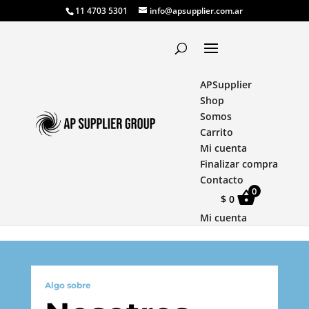
// teléfono y mail funcionan
11 4703 5301
info@apsupplier.com.ar
APSupplier
Shop
Somos
Carrito
Mi cuenta
Finalizar compra
Contacto
0
$
0
Mi cuenta
Algo sobre